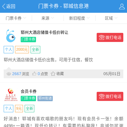
门票卡券 - 郓城信息港
返回
门票卡券
来源
新旧程度
区域
郓州大酒店储值卡低价转让
拨打电话
门票卡券
个人
2000元
全新
郓州大酒店储值卡低价出售，可用于住宿，餐饮
2667
0
收藏
05月01日
浏览
点赞
会员卡券
拨打电话
门票卡券
郓州街道
个人
9元
全新
好消息！郓城有喜欢唱歌的朋友吗！现有会员卡一张！余额
4498+一箱酒！现低价转让！有需要的私聊我！非诚勿扰谢