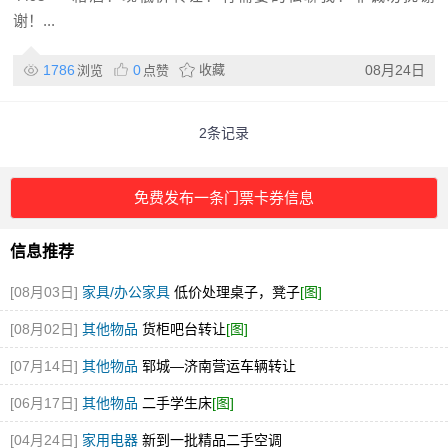
谢！...
1786
0
收藏
08月24日
浏览
点赞
2条记录
免费发布一条门票卡券信息
信息推荐
[08月03日]
家具/办公家具
低价处理桌子，凳子
[图]
[08月02日]
其他物品
货柜吧台转让
[图]
[07月14日]
其他物品
郓城—济南营运车辆转让
[06月17日]
其他物品
二手学生床
[图]
[04月24日]
家用电器
新到一批精品二手空调