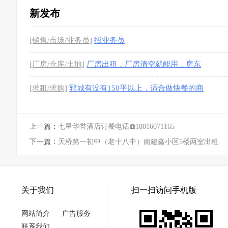
新发布
[销售/市场/业务员]
招业务员
[厂房/仓库/土地]
厂房出租，厂房清空就能用，房东
直租，无中介费
[3图]
[求租/求购]
郓城有没有150平以上，适合做快餐的商
铺
上一篇：
七星华誉酒店订餐电话☎️18816071165
下一篇：
天桥第一初中（老十八中）南建鑫小区5楼两室出租
关于我们
扫一扫访问手机版
网站简介
广告服务
联系我们