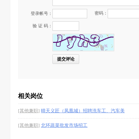
密码：
登录帐号：
验 证 码：
相关岗位
[其他兼职]
晴天义匠（凤凰城）招聘洗车工、汽车美
容学徒
[2图]
[其他兼职]
北环蔬菜批发市场招工