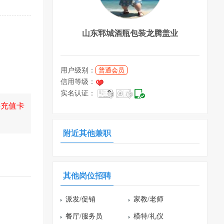
山东郓城酒瓶包装龙腾盖业
用户级别：
普通会员
信用等级：
实名认证：
买充值卡
附近其他兼职
其他岗位招聘
派发/促销
家教/老师
餐厅/服务员
模特/礼仪